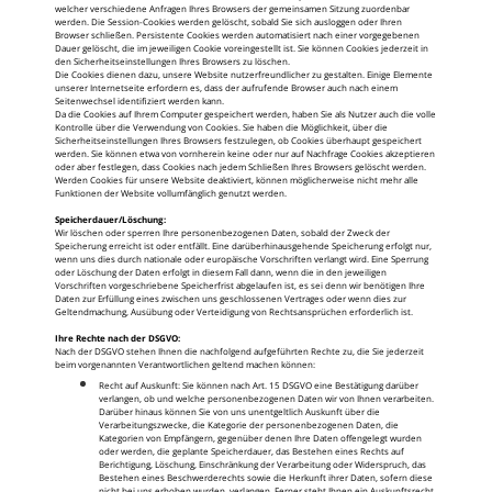
welcher verschiedene Anfragen Ihres Browsers der gemeinsamen Sitzung zuordenbar
werden. Die Session-Cookies werden gelöscht, sobald Sie sich ausloggen oder Ihren
Browser schließen. Persistente Cookies werden automatisiert nach einer vorgegebenen
Dauer gelöscht, die im jeweiligen Cookie voreingestellt ist. Sie können Cookies jederzeit in
den Sicherheitseinstellungen Ihres Browsers zu löschen.
Die Cookies dienen dazu, unsere Website nutzerfreundlicher zu gestalten. Einige Elemente
unserer Internetseite erfordern es, dass der aufrufende Browser auch nach einem
Seitenwechsel identifiziert werden kann.
Da die Cookies auf Ihrem Computer gespeichert werden, haben Sie als Nutzer auch die volle
Kontrolle über die Verwendung von Cookies. Sie haben die Möglichkeit, über die
Sicherheitseinstellungen Ihres Browsers festzulegen, ob Cookies überhaupt gespeichert
werden. Sie können etwa von vornherein keine oder nur auf Nachfrage Cookies akzeptieren
oder aber festlegen, dass Cookies nach jedem Schließen Ihres Browsers gelöscht werden.
Werden Cookies für unsere Website deaktiviert, können möglicherweise nicht mehr alle
Funktionen der Website vollumfänglich genutzt werden.
Speicherdauer/Löschung:
Wir löschen oder sperren Ihre personenbezogenen Daten, sobald der Zweck der
Speicherung erreicht ist oder entfällt. Eine darüberhinausgehende Speicherung erfolgt nur,
wenn uns dies durch nationale oder europäische Vorschriften verlangt wird. Eine Sperrung
oder Löschung der Daten erfolgt in diesem Fall dann, wenn die in den jeweiligen
Vorschriften vorgeschriebene Speicherfrist abgelaufen ist, es sei denn wir benötigen Ihre
Daten zur Erfüllung eines zwischen uns geschlossenen Vertrages oder wenn dies zur
Geltendmachung, Ausübung oder Verteidigung von Rechtsansprüchen erforderlich ist.
Ihre Rechte nach der DSGVO:
Nach der DSGVO stehen Ihnen die nachfolgend aufgeführten Rechte zu, die Sie jederzeit
beim vorgenannten Verantwortlichen geltend machen können:
Recht auf Auskunft: Sie können nach Art. 15 DSGVO eine Bestätigung darüber
verlangen, ob und welche personenbezogenen Daten wir von Ihnen verarbeiten.
Darüber hinaus können Sie von uns unentgeltlich Auskunft über die
Verarbeitungszwecke, die Kategorie der personenbezogenen Daten, die
Kategorien von Empfängern, gegenüber denen Ihre Daten offengelegt wurden
oder werden, die geplante Speicherdauer, das Bestehen eines Rechts auf
Berichtigung, Löschung, Einschränkung der Verarbeitung oder Widerspruch, das
Bestehen eines Beschwerderechts sowie die Herkunft ihrer Daten, sofern diese
nicht bei uns erhoben wurden, verlangen. Ferner steht Ihnen ein Auskunftsrecht