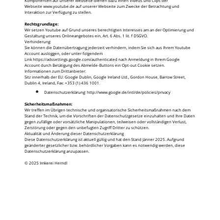
Komponenten auf unserer Webseite dienen dazu Ihnen Videos und Clips der
Webseite
www.youtube.de
auf unserer Webseite zum Zwecke der Betrachtung und
Interaktion zur Verfügung zu stellen.
Rechtsgrundlage:
Wir setzen Youtube auf Grund unseres berechtigten Interesses am an der Optimierung und
Gestaltung unseres Onlineangebotes ein, Art. 6 Abs. 1 lit. f DSGVO.
Verhinderung:
Sie können die Datenübertragung jederzeit verhindern, indem Sie sich aus Ihrem Youtube
Account ausloggen, oder unter folgendem
Link
https://adssettings.google.com/authenticated
nach Anmeldung in Ihrem Google
Account durch Betätigung des Abmelde-Buttons ein Opt-out Cookie setzen.
Informationen zum Drittanbieter:
Sitz innerhalb der EU: Google Dublin, Google Ireland Ltd., Gordon House, Barrow Street,
Dublin 4, Ireland, Fax: +353 (1) 436 1001.
Datenschutzerklärung:
http://www.google.de/intl/de/policies/privacy
Sicherheitsmaßnahmen:
Wir treffen im Übrigen technische und organisatorische Sicherheitsmaßnahmen nach dem
Stand der Technik, um die Vorschriften der Datenschutzgesetze einzuhalten und Ihre Daten
gegen zufällige oder vorsätzliche Manipulationen, teilweisen oder vollständigen Verlust,
Zerstörung oder gegen den unbefugten Zugriff Dritter zu schützen.
Aktualität und Änderung dieser Datenschutzerklärung
Diese Datenschutzerklärung ist aktuell gültig und hat den Stand Jänner 2025. Aufgrund
geänderter gesetzlicher bzw. behördlicher Vorgaben kann es notwendig werden, diese
Datenschutzerklärung anzupassen.
© 2025 Imkerei Herndl