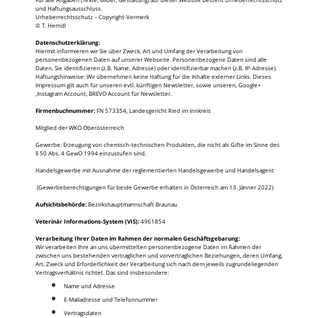
und Haftungsausschluss.
Urheberrechtsschutz – Copyright-Vermerk
© T. Herndl
Datenschutzerklärung:
Hiermit informieren wir Sie über Zweck, Art und Umfang der Verarbeitung von
personenbezogenen Daten auf unserer Webseite. Personenbezogene Daten sind alle
Daten, Sie identifizieren (z.B. Name, Adresse) oder identifizierbar machen (z.B. IP-Adresse).
Haftungshinweise: Wir übernehmen keine Haftung für die Inhalte externer Links. Dieses
Impressum gilt auch für unseren evtl. künftigen Newsletter, sowie unseren, Google+
,Instagram Account, BREVO Account für Newsletter.
Firmenbuchnummer:
FN 573354, Landesgericht Ried im Innkreis
Mitglied der WKO Oberösterreich
Gewerbe: Erzeugung von chemisch-technischen Produkten, die nicht als Gifte im Sinne des
§ 50 Abs. 4 GewO 1994 einzustufen sind.
Handelsgewerbe mit Ausnahme der reglementierten Handelsgewerbe und Handelsagent
(Gewerbeberechtigungen für beide Gewerbe erhalten in Österreich am 13. Jänner 2022)
Aufsichtsbehörde:
Bezirkshauptmannschaft Braunau
Veterinär Informations-System (VIS):
4961854
Verarbeitung Ihrer Daten im Rahmen der normalen Geschäftsgebarung:
Wir verarbeiten Ihre an uns übermittelten personenbezogene Daten im Rahmen der
zwischen uns bestehenden vertraglichen und vorvertraglichen Beziehungen, deren Umfang,
Art, Zweck und Erforderlichkeit der Verarbeitung sich nach dem jeweils zugrundeliegenden
Vertragsverhältnis richtet. Das sind insbesondere:
Name und Adresse
E-Mailadresse und Telefonnummer
Vertragsdaten