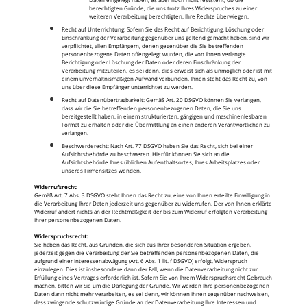
berechtigten Gründe, die uns trotz Ihres Widerspruches zu einer
weiteren Verarbeitung berechtigten, Ihre Rechte überwiegen.
Recht auf Unterrichtung: Sofern Sie das Recht auf Berichtigung, Löschung oder
Einschränkung der Verarbeitung gegenüber uns geltend gemacht haben, sind wir
verpflichtet, allen Empfängern, denen gegenüber die Sie betreffenden
personenbezogene Daten offengelegt wurden, die von Ihnen verlangte
Berichtigung oder Löschung der Daten oder deren Einschränkung der
Verarbeitung mitzuteilen, es sei denn, dies erweist sich als unmöglich oder ist mit
einem unverhältnismäßigen Aufwand verbunden. Ihnen steht das Recht zu, von
uns über diese Empfänger unterrichtet zu werden.
Recht auf Datenübertragbarkeit: Gemäß Art. 20 DSGVO können Sie verlangen,
dass wir die Sie betreffenden personenbezogenen Daten, die Sie uns
bereitgestellt haben, in einem strukturierten, gängigen und maschinenlesbaren
Format zu erhalten oder die Übermittlung an einen anderen Verantwortlichen zu
verlangen.
Beschwerderecht: Nach Art. 77 DSGVO haben Sie das Recht, sich bei einer
Aufsichtsbehörde zu beschweren. Hierfür können Sie sich an die
Aufsichtsbehörde Ihres üblichen Aufenthaltsortes, Ihres Arbeitsplatzes oder
unseres Firmensitzes wenden.
Widerrufsrecht:
Gemäß Art. 7 Abs. 3 DSGVO steht Ihnen das Recht zu, eine von Ihnen erteilte Einwilligung in
die Verarbeitung Ihrer Daten jederzeit uns gegenüber zu widerrufen. Der von Ihnen erklärte
Widerruf ändert nichts an der Rechtmäßigkeit der bis zum Widerruf erfolgten Verarbeitung
Ihrer personenbezogenen Daten.
Widerspruchsrecht:
Sie haben das Recht, aus Gründen, die sich aus Ihrer besonderen Situation ergeben,
jederzeit gegen die Verarbeitung der Sie betreffenden personenbezogenen Daten, die
aufgrund einer Interessenabwägung (Art. 6 Abs. 1 lit. f DSGVO) erfolgt, Widerspruch
einzulegen. Dies ist insbesondere dann der Fall, wenn die Datenverarbeitung nicht zur
Erfüllung eines Vertrages erforderlich ist. Sofern Sie von Ihrem Widerspruchsrecht Gebrauch
machen, bitten wir Sie um die Darlegung der Gründe. Wir werden Ihre personenbezogenen
Daten dann nicht mehr verarbeiten, es sei denn, wir können Ihnen gegenüber nachweisen,
dass zwingende schutzwürdige Gründe an der Datenverarbeitung Ihre Interessen und