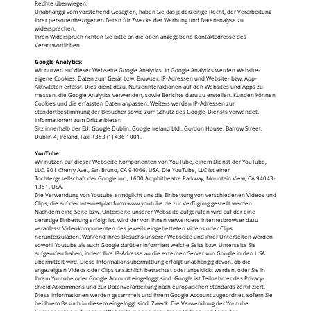
Rechte überwiegen.
Unabhängig vom vorstehend Gesagten, haben Sie das jederzeitige Recht, der Verarbeitung
Ihrer personenbezogenen Daten für Zwecke der Werbung und Datenanalyse zu
widersprechen.
Ihren Widerspruch richten Sie bitte an die oben angegebene Kontaktadresse des
Verantwortlichen.
Google Analytics:
Wir nutzen auf dieser Webseite Google Analytics. In Google Analytics werden Website-
eigene Cookies, Daten zum Gerät bzw. Browser, IP-Adressen und Website- bzw. App-
Aktivitäten erfasst. Dies dient dazu, Nutzerinteraktionen auf den Websites und Apps zu
messen, die Google Analytics verwenden, sowie Berichte dazu zu erstellen. Kunden können
Cookies und die erfassten Daten anpassen. Weiters werden IP-Adressen zur
Standortbestimmung der Besucher sowie zum Schutz des Google-Diensts verwendet.
Informationen zum Drittanbieter:
Sitz innerhalb der EU: Google Dublin, Google Ireland Ltd., Gordon House, Barrow Street,
Dublin 4, Ireland, Fax: +353 (1) 436 1001.
YouTube:
Wir nutzen auf dieser Webseite Komponenten von YouTube, einem Dienst der YouTube,
LLC, 901 Cherry Ave., San Bruno, CA 94066, USA. Die YouTube, LLC ist einer
Tochtergesellschaft der Google Inc., 1600 Amphitheatre Parkway, Mountain View, CA 94043-
1351, USA.
Die Verwendung von Youtube ermöglicht uns die Einbettung von verschiedenen Videos und
Clips, die auf der Internetplattform
www.youtube.de
zur Verfügung gestellt werden.
Nachdem eine Seite bzw. Unterseite unserer Webseite aufgerufen wird auf der eine
derartige Einbettung erfolgt ist, wird der von Ihnen verwendete Internetbrowser dazu
veranlasst Videokomponenten des jeweils eingebetteten Videos oder Clips
herunterzuladen. Während Ihres Besuchs unserer Webseite und ihrer Unterseiten werden
sowohl Youtube als auch Google darüber informiert welche Seite bzw. Unterseite Sie
aufgerufen haben, indem Ihre IP-Adresse an die externen Server von Google in den USA
übermittelt wird. Diese Informationsübermittlung erfolgt unabhängig davon, ob die
angezeigten Videos oder Clips tatsächlich betrachtet oder angeklickt werden, oder Sie in
Ihrem Youtube oder Google Account eingeloggt sind. Google ist Teilnehmer des Privacy-
Shield Abkommens und zur Datenverarbeitung nach europäischen Standards zertifiziert.
Diese Informationen werden gesammelt und Ihrem Google Account zugeordnet, sofern Sie
bei Ihrem Besuch in diesem eingeloggt sind. Zweck: Die Verwendung der Youtube