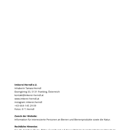
Imkerei Herndl e.U.
Inhaberin Tamara Herndl
Eisengöring 33, 5131 Franking, Österreich
kontakt@imkerei-herndl.at
www.imkerei-herndl.at
instagram: imkerei.herndl
+43-664-145 29 09
Fotos: © T. Herndl
Zweck der Website:
Information für interessierte Personen an Bienen und Bienenprodukte sowie die Natur.
Rechtliche Hinweise:
Für alle Angaben (Texte, Bilder, Gestaltung) auf dieser Website besteht Urheberrechtsschutz