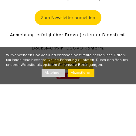
Zum Newsletter anmelden
Anmeldung erfolgt über Brevo (externer Dienst) mit
Double‑Opt‑In. DSGVO Konform.
Wir verwenden Cookies (und erfassen bestimmte persönliche Daten),
um Ihnen eine bessere Online-Erfahrung zu bieten. Durch den Besuch
Bei Google bewerten
unserer Website akzeptieren Sie unsere Bedingungen.
Ablehnen
Akzeptieren
Save
Impressum
Allgemeine Geschäftsbedingungen und
Kundeninformationen