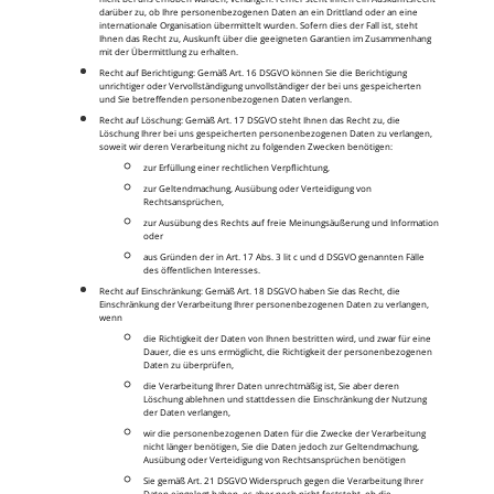
darüber zu, ob Ihre personenbezogenen Daten an ein Drittland oder an eine
internationale Organisation übermittelt wurden. Sofern dies der Fall ist, steht
Ihnen das Recht zu, Auskunft über die geeigneten Garantien im Zusammenhang
mit der Übermittlung zu erhalten.
Recht auf Berichtigung: Gemäß Art. 16 DSGVO können Sie die Berichtigung
unrichtiger oder Vervollständigung unvollständiger der bei uns gespeicherten
und Sie betreffenden personenbezogenen Daten verlangen.
Recht auf Löschung: Gemäß Art. 17 DSGVO steht Ihnen das Recht zu, die
Löschung Ihrer bei uns gespeicherten personenbezogenen Daten zu verlangen,
soweit wir deren Verarbeitung nicht zu folgenden Zwecken benötigen:
zur Erfüllung einer rechtlichen Verpflichtung,
zur Geltendmachung, Ausübung oder Verteidigung von
Rechtsansprüchen,
zur Ausübung des Rechts auf freie Meinungsäußerung und Information
oder
aus Gründen der in Art. 17 Abs. 3 lit c und d DSGVO genannten Fälle
des öffentlichen Interesses.
Recht auf Einschränkung: Gemäß Art. 18 DSGVO haben Sie das Recht, die
Einschränkung der Verarbeitung Ihrer personenbezogenen Daten zu verlangen,
wenn
die Richtigkeit der Daten von Ihnen bestritten wird, und zwar für eine
Dauer, die es uns ermöglicht, die Richtigkeit der personenbezogenen
Daten zu überprüfen,
die Verarbeitung Ihrer Daten unrechtmäßig ist, Sie aber deren
Löschung ablehnen und stattdessen die Einschränkung der Nutzung
der Daten verlangen,
wir die personenbezogenen Daten für die Zwecke der Verarbeitung
nicht länger benötigen, Sie die Daten jedoch zur Geltendmachung,
Ausübung oder Verteidigung von Rechtsansprüchen benötigen
Sie gemäß Art. 21 DSGVO Widerspruch gegen die Verarbeitung Ihrer
Daten eingelegt haben, es aber noch nicht feststeht, ob die