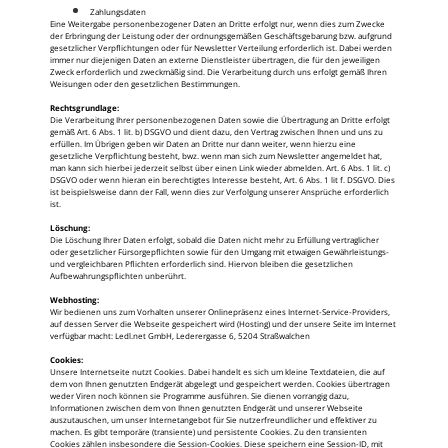
Zahlungsdaten
Eine Weitergabe personenbezogener Daten an Dritte erfolgt nur, wenn dies zum Zwecke
der Erbringung der Leistung oder der ordnungsgemäßen Geschäftsgebarung bzw. aufgrund
gesetzlicher Verpflichtungen oder für Newsletter Verteilung erforderlich ist. Dabei werden
immer nur diejenigen Daten an externe Dienstleister übertragen, die für den jeweiligen
Zweck erforderlich und zweckmäßig sind. Die Verarbeitung durch uns erfolgt gemäß Ihren
Weisungen oder den gesetzlichen Bestimmungen.
Rechtsgrundlage:
Die Verarbeitung Ihrer personenbezogenen Daten sowie die Übertragung an Dritte erfolgt
gemäß Art. 6 Abs. 1 lit. b) DSGVO und dient dazu, den Vertrag zwischen Ihnen und uns zu
erfüllen. Im Übrigen geben wir Daten an Dritte nur dann weiter, wenn hierzu eine
gesetzliche Verpflichtung besteht, bwz. wenn man sich zum Newsletter angemeldet hat,
man kann sich hierbei jederzeit selbst über einen Link wieder abmelden. Art. 6 Abs. 1 lit. c)
DSGVO oder wenn hieran ein berechtigtes Interesse besteht, Art. 6 Abs. 1 lit f. DSGVO. Dies
ist beispielsweise dann der Fall, wenn dies zur Verfolgung unserer Ansprüche erforderlich
ist.
Löschung:
Die Löschung Ihrer Daten erfolgt, sobald die Daten nicht mehr zu Erfüllung vertraglicher
oder gesetzlicher Fürsorgepflichten sowie für den Umgang mit etwaigen Gewährleistungs-
und vergleichbaren Pflichten erforderlich sind. Hiervon bleiben die gesetzlichen
Aufbewahrungspflichten unberührt.
Webhosting:
Wir bedienen uns zum Vorhalten unserer Onlinepräsenz eines Internet-Service-Providers,
auf dessen Server die Webseite gespeichert wird (Hosting) und der unsere Seite im Internet
verfügbar macht: Ledl.net GmbH, Lederergasse 6, 5204 Straßwalchen
Cookies:
Unsere Internetseite nutzt Cookies. Dabei handelt es sich um kleine Textdateien, die auf
dem von Ihnen genutzten Endgerät abgelegt und gespeichert werden. Cookies übertragen
weder Viren noch können sie Programme ausführen. Sie dienen vorrangig dazu,
Informationen zwischen dem von Ihnen genutzten Endgerät und unserer Webseite
auszutauschen, um unser Internetangebot für Sie nutzerfreundlicher und effektiver zu
machen. Es gibt temporäre (transiente) und persistente Cookies. Zu den transienten
Cookies zählen insbesondere die Session-Cookies. Diese speichern eine Session-ID, mit