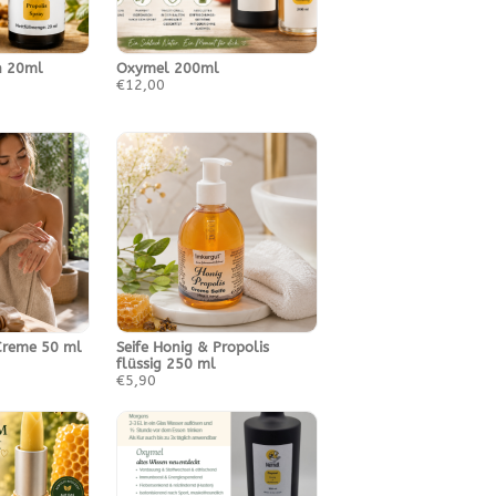
n 20ml
Oxymel 200ml
€12,00
Creme 50 ml
Seife Honig & Propolis
flüssig 250 ml
€5,90