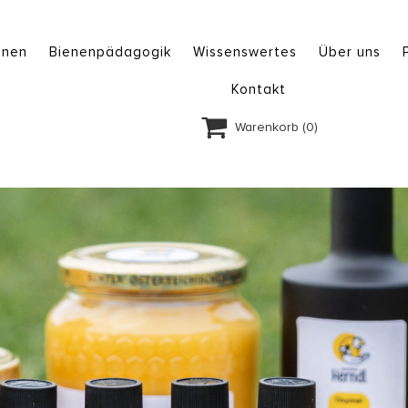
enen
Bienenpädagogik
Wissenswertes
Über uns
Kontakt

Warenkorb
(0)