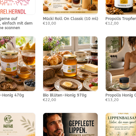
gerne auf
Mücki Roll On Classic (10 ml)
Propolis Tropfe
, einfach mit dem
€10,00
€12,00
ne scannen
n-Honig 470g
Bio Blüten-Honig 970g
Propolis Honig 
€22,00
€13,20