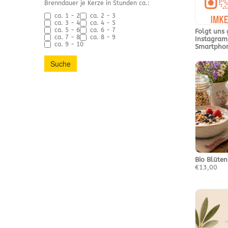
Brenndauer je Kerze in Stunden ca.:
ca. 1 - 2
ca. 2 - 3
ca. 3 - 4
ca. 4 - 5
ca. 5 - 6
ca. 6 - 7
Folgt uns 
ca. 7 - 8
ca. 8 - 9
Instagram
ca. 9 - 10
Smartpho
Suche
Bio Blüte
€13,00