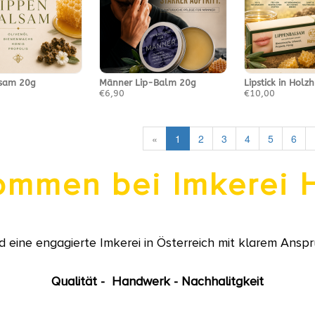
lsam 20g
Männer Lip-Balm 20g
Lipstick in Holz
€6,90
€10,00
«
1
2
3
4
5
6
ommen bei Imkerei 
nd eine engagierte Imkerei in Österreich mit klarem Ansp
Qualität - Handwerk - Nachhalitgkeit