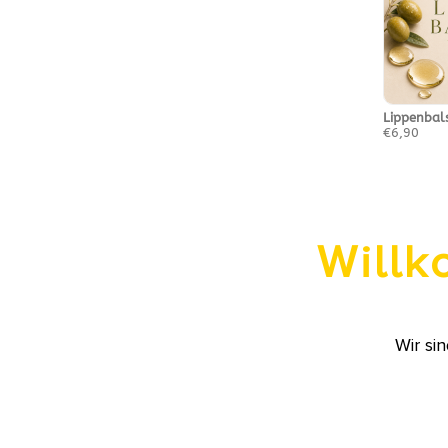
Lippenba
€6,90
Willk
Wir si