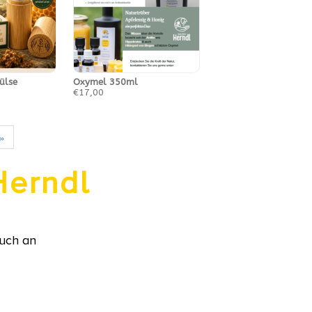
hülse
Oxymel 350ml
€17,00
»
Herndl
ruch an